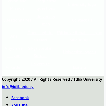
Vision and
Frequently
University logo
Mission
questions
University
Questionnaires
Contact us
map
Önemli eğitim
Eğitim ve Rehabilitasyon
Ana
siteleri
Müdürlüğü
Vizyon ve
Sıkça Sorulan
Üniversite logosu
misyon
Sorular
Üniversite
Anketler
bizi ara
haritası
Copyright 2020 / All Rights Reserved / Idlib University
info@idlib.edu.sy
Facebook
YouTube