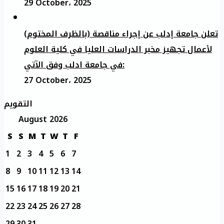
29 October، 2025
تعلن جامعة إدلب عن إجراء مناقصة (بالظرف المختوم)
لأعمال تجهيز مخبر الدراسات العليا في كلية العلوم
في جامعة ادلب وفق الآتي:
27 October، 2025
التقويم
August 2026
S
S
M
T
W
T
F
1
2
3
4
5
6
7
8
9
10
11
12
13
14
15
16
17
18
19
20
21
22
23
24
25
26
27
28
29
30
31