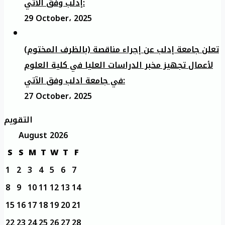
إدلب وفق الآتي:
29 October، 2025
تعلن جامعة إدلب عن إجراء مناقصة (بالظرف المختوم)
لأعمال تجهيز مخبر الدراسات العليا في كلية العلوم
في جامعة ادلب وفق الآتي:
27 October، 2025
التقويم
August 2026
S
S
M
T
W
T
F
1
2
3
4
5
6
7
8
9
10
11
12
13
14
15
16
17
18
19
20
21
22
23
24
25
26
27
28