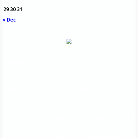
29
30
31
« Dec
مديرية التدريب
مواقع تعليمية
الرئيسية
والتأهيل
هامة
الأسئلة
الرؤية
شعار الجامعة
المتكررة
والرسالة
خريطة
اتصل بنا
الاستبيانات
الجامعة
An important
The Directorate of
Main
educational
Training and