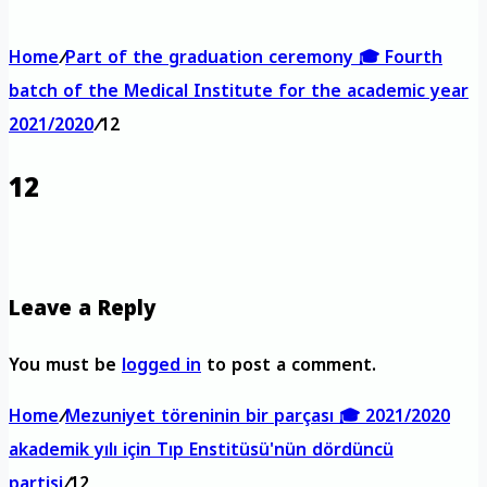
Home
/
Part of the graduation ceremony 🎓 Fourth
batch of the Medical Institute for the academic year
2021/2020
/
12
12
Leave a Reply
You must be
logged in
to post a comment.
Home
/
Mezuniyet töreninin bir parçası 🎓 2021/2020
akademik yılı için Tıp Enstitüsü'nün dördüncü
partisi
/
12