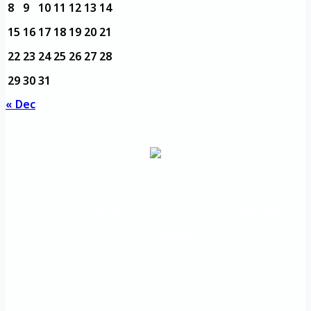
8
9
10
11
12
13
14
15
16
17
18
19
20
21
22
23
24
25
26
27
28
29
30
31
« Dec
مديرية التدريب
مواقع تعليمية
الرئيسية
والتأهيل
هامة
الأسئلة
الرؤية
شعار الجامعة
المتكررة
والرسالة
خريطة
اتصل بنا
الاستبيانات
الجامعة