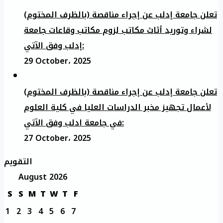
تعلن جامعة إدلب عن إجراء مناقصة (بالظرف المختوم)
لشراء وتوريد أثاث مكاتب لزوم مكاتب وقاعات جامعة
إدلب وفق الآتي:
29 October، 2025
تعلن جامعة إدلب عن إجراء مناقصة (بالظرف المختوم)
لأعمال تجهيز مخبر الدراسات العليا في كلية العلوم
في جامعة ادلب وفق الآتي:
27 October، 2025
التقويم
August 2026
S
S
M
T
W
T
F
1
2
3
4
5
6
7