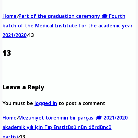
Home
/
Part of the graduation ceremony 🎓 Fourth
batch of the Medical Institute for the academic year
2021/2020
/
13
13
Leave a Reply
You must be
logged in
to post a comment.
Home
/
Mezuniyet töreninin bir parçası 🎓 2021/2020
akademik yılı için Tıp Enstitüsü'nün dördüncü
partisi
/
13