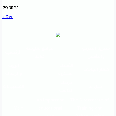
29
30
31
« Dec
مديرية التدريب
مواقع تعليمية
الرئيسية
والتأهيل
هامة
الأسئلة
الرؤية
شعار الجامعة
المتكررة
والرسالة
خريطة
اتصل بنا
الاستبيانات
الجامعة
An important
The Directorate of
Main
educational
Training and