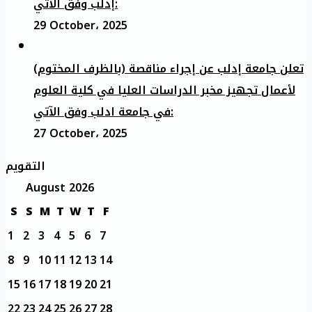
إدلب وفق الآتي:
29 October، 2025
تعلن جامعة إدلب عن إجراء مناقصة (بالظرف المختوم)
لأعمال تجهيز مخبر الدراسات العليا في كلية العلوم
في جامعة ادلب وفق الآتي:
27 October، 2025
التقويم
August 2026
S
S
M
T
W
T
F
1
2
3
4
5
6
7
8
9
10
11
12
13
14
15
16
17
18
19
20
21
22
23
24
25
26
27
28