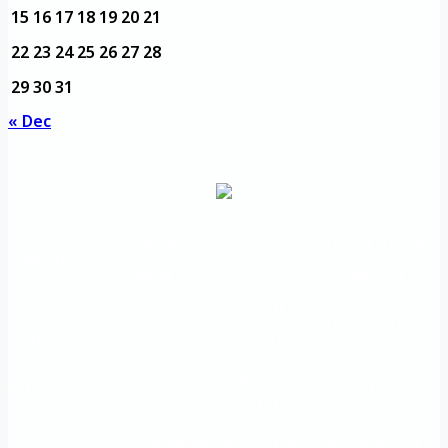
15
16
17
18
19
20
21
22
23
24
25
26
27
28
29
30
31
« Dec
مديرية التدريب
مواقع تعليمية
الرئيسية
والتأهيل
هامة
الأسئلة
الرؤية
شعار الجامعة
المتكررة
والرسالة
خريطة
اتصل بنا
الاستبيانات
الجامعة
An important
The Directorate of