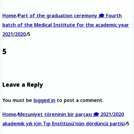
Home
/
Part of the graduation ceremony 🎓 Fourth
batch of the Medical Institute for the academic year
2021/2020
/
5
5
Leave a Reply
You must be
logged in
to post a comment.
Home
/
Mezuniyet töreninin bir parçası 🎓 2021/2020
akademik yılı için Tıp Enstitüsü'nün dördüncü partisi
/
5