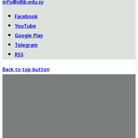
info@idlib.edu.sy
Facebook
YouTube
Google Play
Telegram
RSS
Back to top button