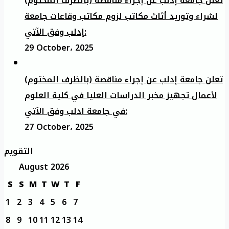
تعلن جامعة إدلب عن إجراء مناقصة (بالظرف المختوم)
لشراء وتوريد أثاث مكاتب لزوم مكاتب وقاعات جامعة
إدلب وفق الآتي:
29 October، 2025
تعلن جامعة إدلب عن إجراء مناقصة (بالظرف المختوم)
لأعمال تجهيز مخبر الدراسات العليا في كلية العلوم
في جامعة ادلب وفق الآتي:
27 October، 2025
التقويم
August 2026
S
S
M
T
W
T
F
1
2
3
4
5
6
7
8
9
10
11
12
13
14