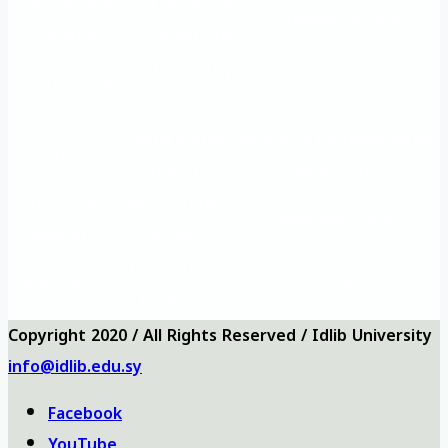
Vision and
Frequently
University logo
Mission
questions
University
Questionnaires
Contact us
map
Önemli eğitim
Eğitim ve Rehabilitasyon
Ana
siteleri
Müdürlüğü
Vizyon ve
Sıkça Sorulan
Üniversite logosu
misyon
Sorular
Üniversite
Anketler
bizi ara
haritası
Copyright 2020 / All Rights Reserved / Idlib University
info@idlib.edu.sy
Facebook
YouTube