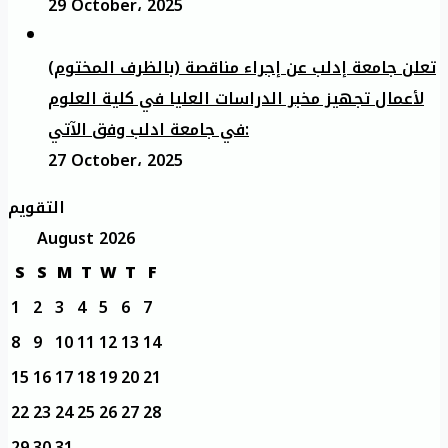
29 October، 2025
تعلن جامعة إدلب عن إجراء مناقصة (بالظرف المختوم)
لأعمال تجهيز مخبر الدراسات العليا في كلية العلوم
في جامعة ادلب وفق الآتي:
27 October، 2025
التقويم
August 2026
S
S
M
T
W
T
F
1
2
3
4
5
6
7
8
9
10
11
12
13
14
15
16
17
18
19
20
21
22
23
24
25
26
27
28
29
30
31