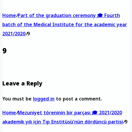
Home
/
Part of the graduation ceremony 🎓 Fourth
batch of the Medical Institute for the academic year
2021/2020
/
9
9
Leave a Reply
You must be
logged in
to post a comment.
Home
/
Mezuniyet töreninin bir parçası 🎓 2021/2020
akademik yılı için Tıp Enstitüsü'nün dördüncü partisi
/
9