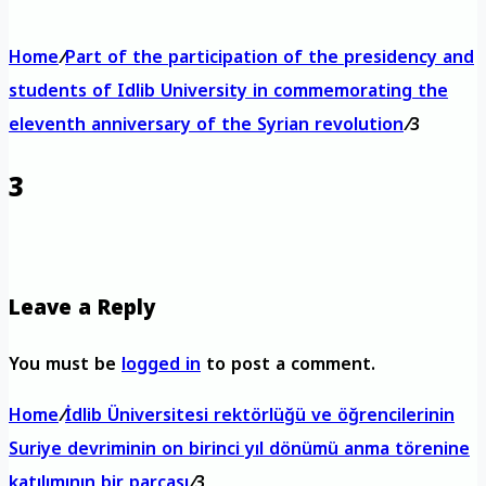
Home
/
Part of the participation of the presidency and
students of Idlib University in commemorating the
eleventh anniversary of the Syrian revolution
/
3
3
Leave a Reply
You must be
logged in
to post a comment.
Home
/
İdlib Üniversitesi rektörlüğü ve öğrencilerinin
Suriye devriminin on birinci yıl dönümü anma törenine
katılımının bir parçası
/
3