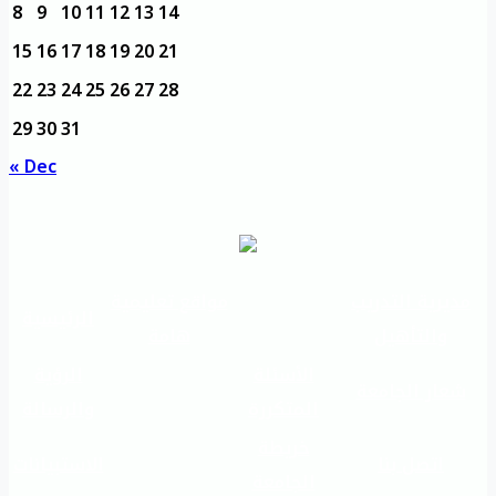
8
9
10
11
12
13
14
15
16
17
18
19
20
21
22
23
24
25
26
27
28
29
30
31
« Dec
مديرية التدريب
مواقع تعليمية
الرئيسية
والتأهيل
هامة
الأسئلة
الرؤية
شعار الجامعة
المتكررة
والرسالة
خريطة
اتصل بنا
الاستبيانات
الجامعة