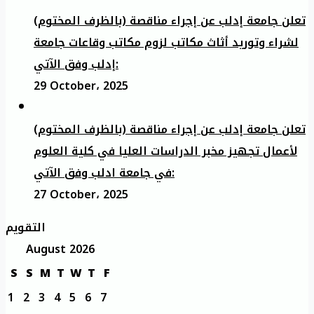
تعلن جامعة إدلب عن إجراء مناقصة (بالظرف المختوم)
لشراء وتوريد أثاث مكاتب لزوم مكاتب وقاعات جامعة
إدلب وفق الآتي:
29 October، 2025
تعلن جامعة إدلب عن إجراء مناقصة (بالظرف المختوم)
لأعمال تجهيز مخبر الدراسات العليا في كلية العلوم
في جامعة ادلب وفق الآتي:
27 October، 2025
التقويم
August 2026
S
S
M
T
W
T
F
1
2
3
4
5
6
7