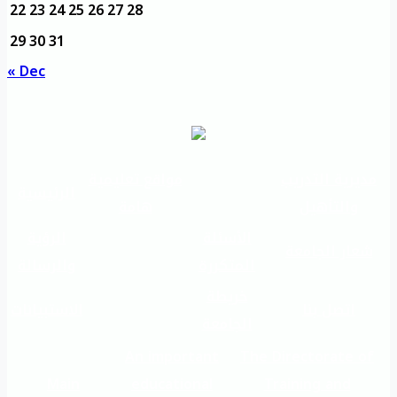
22
23
24
25
26
27
28
29
30
31
« Dec
مديرية التدريب
مواقع تعليمية
الرئيسية
والتأهيل
هامة
الأسئلة
الرؤية
شعار الجامعة
المتكررة
والرسالة
خريطة
اتصل بنا
الاستبيانات
الجامعة
An important
The Directorate of
Main
educational
Training and