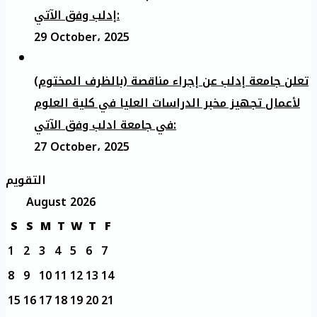
إدلب وفق الآتي:
29 October، 2025
تعلن جامعة إدلب عن إجراء مناقصة (بالظرف المختوم)
لأعمال تجهيز مخبر الدراسات العليا في كلية العلوم
في جامعة ادلب وفق الآتي:
27 October، 2025
التقويم
August 2026
S
S
M
T
W
T
F
1
2
3
4
5
6
7
8
9
10
11
12
13
14
15
16
17
18
19
20
21