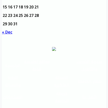
15
16
17
18
19
20
21
22
23
24
25
26
27
28
29
30
31
« Dec
مديرية التدريب
مواقع تعليمية
الرئيسية
والتأهيل
هامة
الأسئلة
الرؤية
شعار الجامعة
المتكررة
والرسالة
خريطة
اتصل بنا
الاستبيانات
الجامعة