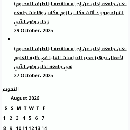
تعلن جامعة إدلب عن إجراء مناقصة (بالظرف المختوم)
لشراء وتوريد أثاث مكاتب لزوم مكاتب وقاعات جامعة
إدلب وفق الآتي:
29 October، 2025
تعلن جامعة إدلب عن إجراء مناقصة (بالظرف المختوم)
لأعمال تجهيز مخبر الدراسات العليا في كلية العلوم
في جامعة ادلب وفق الآتي:
27 October، 2025
التقويم
August 2026
S
S
M
T
W
T
F
1
2
3
4
5
6
7
8
9
10
11
12
13
14