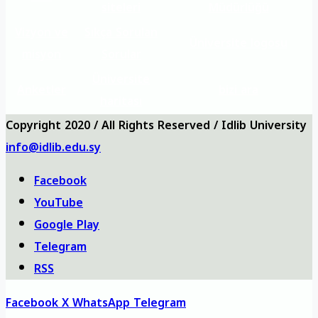
siteleri
Müdürlüğü
Vizyon ve
Sıkça Sorulan
Üniversite logosu
misyon
Sorular
Üniversite
Anketler
bizi ara
haritası
Copyright 2020 / All Rights Reserved / Idlib University
info@idlib.edu.sy
Facebook
YouTube
Google Play
Telegram
RSS
Facebook
X
WhatsApp
Telegram