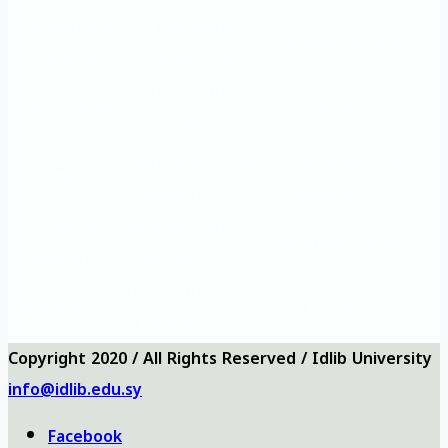
Vision and
Frequently
University logo
Mission
questions
University
Questionnaires
Contact us
map
Önemli eğitim
Eğitim ve Rehabilitasyon
Ana
siteleri
Müdürlüğü
Vizyon ve
Sıkça Sorulan
Üniversite logosu
misyon
Sorular
Üniversite
Anketler
bizi ara
haritası
Copyright 2020 / All Rights Reserved / Idlib University
info@idlib.edu.sy
Facebook