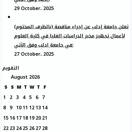
29 October، 2025
تعلن جامعة إدلب عن إجراء مناقصة (بالظرف المختوم)
لأعمال تجهيز مخبر الدراسات العليا في كلية العلوم
في جامعة ادلب وفق الآتي:
27 October، 2025
التقويم
August 2026
S
S
M
T
W
T
F
1
2
3
4
5
6
7
8
9
10
11
12
13
14
15
16
17
18
19
20
21
22
23
24
25
26
27
28