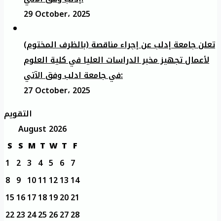
29 October، 2025
تعلن جامعة إدلب عن إجراء مناقصة (بالظرف المختوم)
لأعمال تجهيز مخبر الدراسات العليا في كلية العلوم
في جامعة ادلب وفق الآتي:
27 October، 2025
التقويم
August 2026
S
S
M
T
W
T
F
1
2
3
4
5
6
7
8
9
10
11
12
13
14
15
16
17
18
19
20
21
22
23
24
25
26
27
28