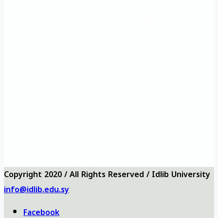
Vision and
Frequently
University logo
Mission
questions
University
Questionnaires
Contact us
map
Önemli eğitim
Eğitim ve Rehabilitasyon
Ana
siteleri
Müdürlüğü
Vizyon ve
Sıkça Sorulan
Üniversite logosu
misyon
Sorular
Üniversite
Anketler
bizi ara
haritası
Copyright 2020 / All Rights Reserved / Idlib University
info@idlib.edu.sy
Facebook