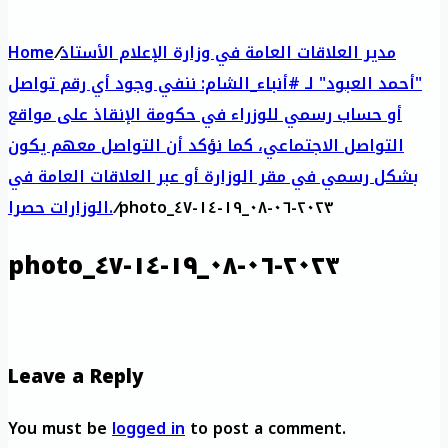
مدير العلاقات العامة في وزارة الإعلام الأستاذ
/
Home
"أحمد العبود" لـ #أنباء_الشام: ننفي وجود أي رقم تواصل
أو حساب رسمي للوزراء في حكومة الإنقاذ على مواقع
التواصل الاجتماعي، كما نؤكد أن التواصل معهم يكون
بشكل رسمي في مقر الوزارة أو عبر العلاقات العامة في
photo_٢٠٢٣-٠٦-٠٨_١٩-١٤-٤٧
/
الوزارات حصرا.
photo_٢٠٢٣-٠٦-٠٨_١٩-١٤-٤٧
Leave a Reply
You must be
logged in
to post a comment.