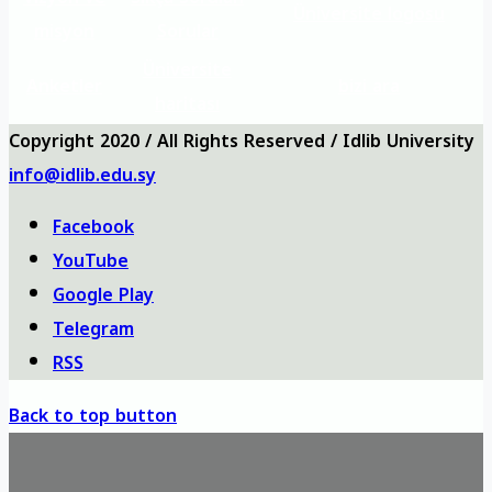
Üniversite logosu
misyon
Sorular
Üniversite
Anketler
bizi ara
haritası
Copyright 2020 / All Rights Reserved / Idlib University
info@idlib.edu.sy
Facebook
YouTube
Google Play
Telegram
RSS
Back to top button