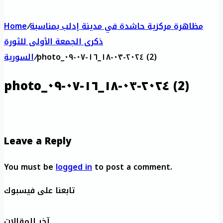
مظاهرة مركزية حاشدة في مدينة إدلب بمناسبة
/
Home
ذكرى الجمعة الأولى للثورة
photo_٢٠٢٤-٠٣-١٨_١٦-٠٧-٠٩ (2)
/
السورية
photo_٢٠٢٤-٠٣-١٨_١٦-٠٧-٠٩ (2)
Leave a Reply
You must be
logged in
to post a comment.
تابعنا على فيسبوك
آخر المقالات