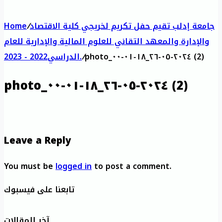
جامعة إدلب تقيم حفل تكريم لخريجي كلية الاقتصاد
/
Home
والإدارة والمعهد التقاني للعلوم المالية والإدارية للعام
photo_٢٠٢٤-٠٥-٢٦_١٨-٠١-٠٠ (2)
/
الدراسي2022 - 2023.
photo_٢٠٢٤-٠٥-٢٦_١٨-٠١-٠٠ (2)
Leave a Reply
You must be
logged in
to post a comment.
تابعنا على فيسبوك
آخر المقالات