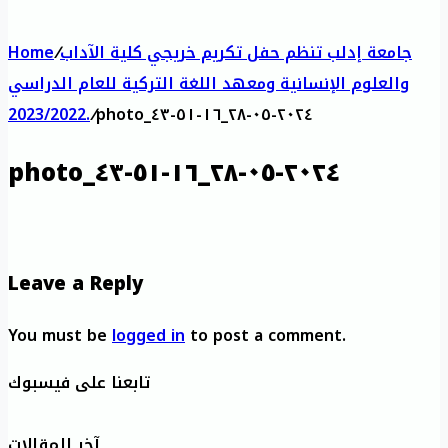
جامعة إدلب تنظم حفل تكريم خريجي كلية الآداب
/
Home
والعلوم الإنسانية ومعهد اللغة التركية للعام الدراسي
2023/2022.
/
photo_٢٠٢٤-٠٥-٢٨_١٦-٥١-٤٣
photo_٢٠٢٤-٠٥-٢٨_١٦-٥١-٤٣
Leave a Reply
You must be
logged in
to post a comment.
تابعنا على فيسبوك
آخر المقالات