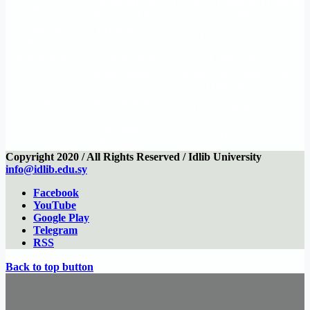
An important
The Directorate of Training
Main
educational site
and Rehabilitation
Vision and
Frequently
University logo
Mission
questions
Questionnaires
University map
Contact us
Önemli eğitim
Eğitim ve Rehabilitasyon
Ana
siteleri
Müdürlüğü
Vizyon ve
Sıkça Sorulan
Üniversite logosu
misyon
Sorular
Üniversite
Anketler
bizi ara
haritası
Copyright 2020 / All Rights Reserved / Idlib University
info@idlib.edu.sy
Facebook
YouTube
Google Play
Telegram
RSS
Back to top button