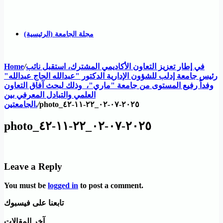
مجلة الجامعة (الرئيسية)
في إطار تعزيز التعاون الأكاديمي المشترك، استقبل نائب
/
Home
رئيس جامعة إدلب للشؤون الإدارية الدكتور "عبدالله الحاج عبدالله"
وفداً رفيع المستوى من جامعة "ماري"، وذلك لبحث آفاق التعاون
العلمي والتبادل المعرفي بين
photo_٢٠٢٥-٠٧-٠٢_٢٢-١١-٤٢
/
الجامعتين.
photo_٢٠٢٥-٠٧-٠٢_٢٢-١١-٤٢
Leave a Reply
You must be
logged in
to post a comment.
تابعنا على فيسبوك
آخر المقالات