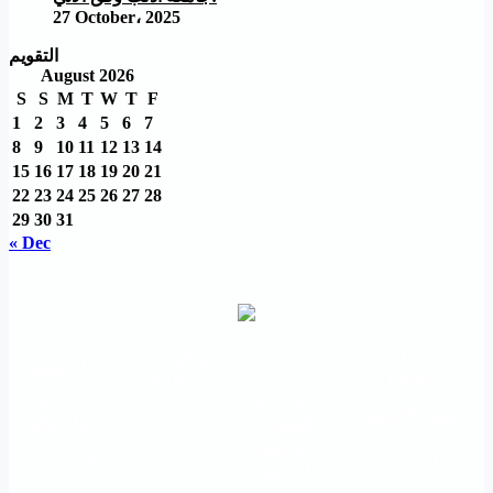
27 October، 2025
التقويم
August 2026
S
S
M
T
W
T
F
1
2
3
4
5
6
7
8
9
10
11
12
13
14
15
16
17
18
19
20
21
22
23
24
25
26
27
28
29
30
31
« Dec
مديرية التدريب
مواقع تعليمية
الرئيسية
والتأهيل
هامة
الأسئلة
الرؤية
شعار الجامعة
المتكررة
والرسالة
خريطة
اتصل بنا
الاستبيانات
الجامعة