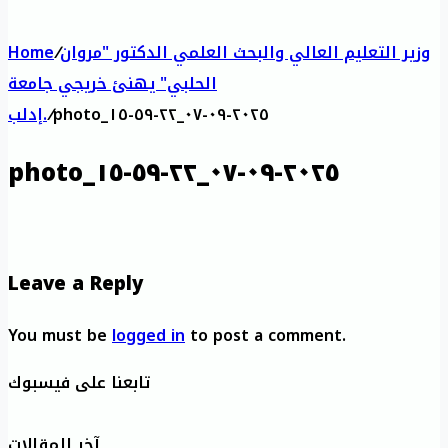
وزير التعليم العالي والبحث العلمي الدكتور "مروان
/
Home
الحلبي" يهنئ خريجي جامعة
photo_٢٠٢٥-٠٩-٠٧_٢٢-٥٩-١٥
/
إدلب.
photo_٢٠٢٥-٠٩-٠٧_٢٢-٥٩-١٥
Leave a Reply
You must be
logged in
to post a comment.
تابعنا على فيسبوك
آخر المقالات