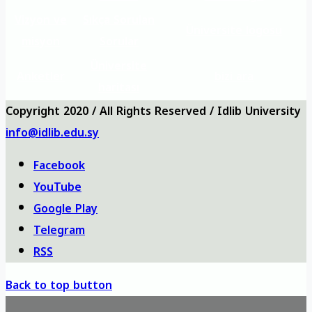
Vizyon ve
Sıkça Sorulan
Üniversite logosu
misyon
Sorular
Üniversite
Anketler
bizi ara
haritası
Copyright 2020 / All Rights Reserved / Idlib University
info@idlib.edu.sy
Facebook
YouTube
Google Play
Telegram
RSS
Back to top button