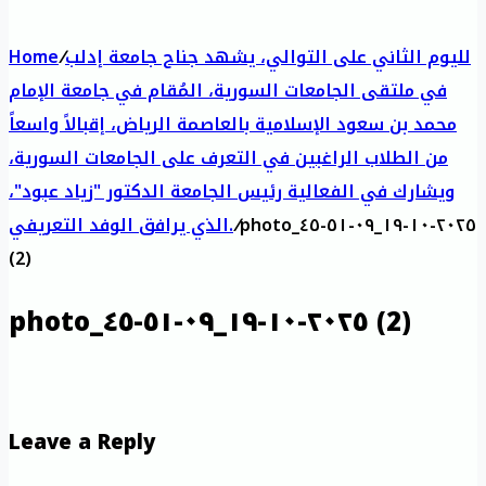
لليوم الثاني على التوالي، يشهد جناح جامعة إدلب
/
Home
في ملتقى الجامعات السورية، المُقام في جامعة الإمام
محمد بن سعود الإسلامية بالعاصمة الرياض، إقبالاً واسعاً
من الطلاب الراغبين في التعرف على الجامعات السورية،
ويشارك في الفعالية رئيس الجامعة الدكتور "زياد عبود"،
photo_٢٠٢٥-١٠-١٩_٠٩-٥١-٤٥
/
الذي يرافق الوفد التعريفي.
(2)
photo_٢٠٢٥-١٠-١٩_٠٩-٥١-٤٥ (2)
Leave a Reply