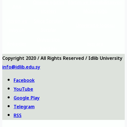
Önemli eğitim
Eğitim ve Rehabilitasyon
Ana
siteleri
Müdürlüğü
Vizyon ve
Sıkça Sorulan
Üniversite logosu
misyon
Sorular
Üniversite
Anketler
bizi ara
haritası
Copyright 2020 / All Rights Reserved / Idlib University
info@idlib.edu.sy
Facebook
YouTube
Google Play
Telegram
RSS