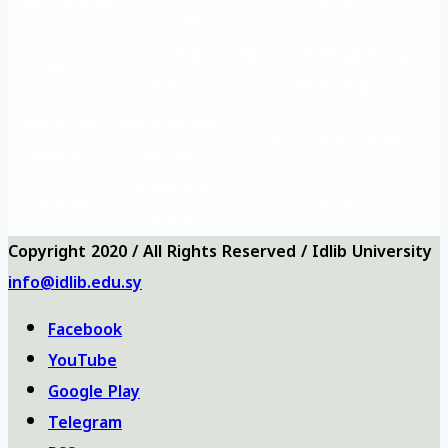
Questionnaires
Contact us
map
Önemli eğitim
Eğitim ve Rehabilitasyon
Ana
siteleri
Müdürlüğü
Vizyon ve
Sıkça Sorulan
Üniversite logosu
misyon
Sorular
Üniversite
Anketler
bizi ara
haritası
Copyright 2020 / All Rights Reserved / Idlib University
info@idlib.edu.sy
Facebook
YouTube
Google Play
Telegram