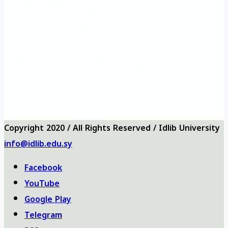
Questionnaires
Contact us
map
Önemli eğitim
Eğitim ve Rehabilitasyon
Ana
siteleri
Müdürlüğü
Vizyon ve
Sıkça Sorulan
Üniversite logosu
misyon
Sorular
Üniversite
Anketler
bizi ara
haritası
Copyright 2020 / All Rights Reserved / Idlib University
info@idlib.edu.sy
Facebook
YouTube
Google Play
Telegram