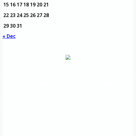
15
16
17
18
19
20
21
22
23
24
25
26
27
28
29
30
31
« Dec
مديرية التدريب
مواقع تعليمية
الرئيسية
والتأهيل
هامة
الأسئلة
الرؤية
شعار الجامعة
المتكررة
والرسالة
خريطة
اتصل بنا
الاستبيانات
الجامعة
An important
The Directorate of