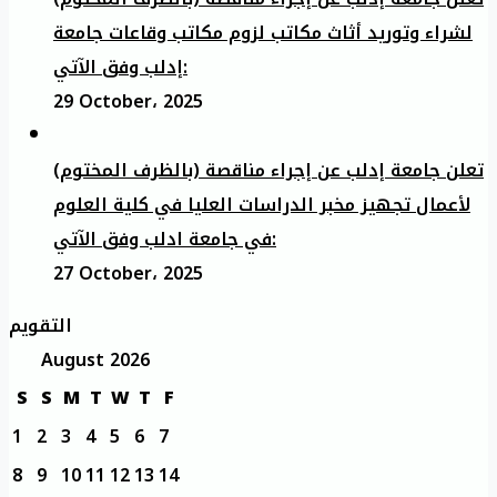
لشراء وتوريد أثاث مكاتب لزوم مكاتب وقاعات جامعة
إدلب وفق الآتي:
29 October، 2025
تعلن جامعة إدلب عن إجراء مناقصة (بالظرف المختوم)
لأعمال تجهيز مخبر الدراسات العليا في كلية العلوم
في جامعة ادلب وفق الآتي:
27 October، 2025
التقويم
August 2026
S
S
M
T
W
T
F
1
2
3
4
5
6
7
8
9
10
11
12
13
14