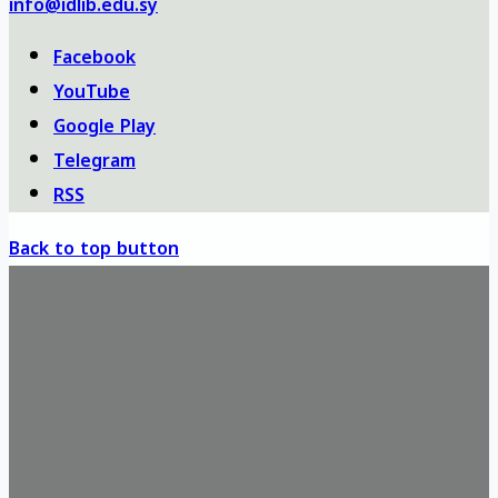
info@idlib.edu.sy
Facebook
YouTube
Google Play
Telegram
RSS
Back to top button