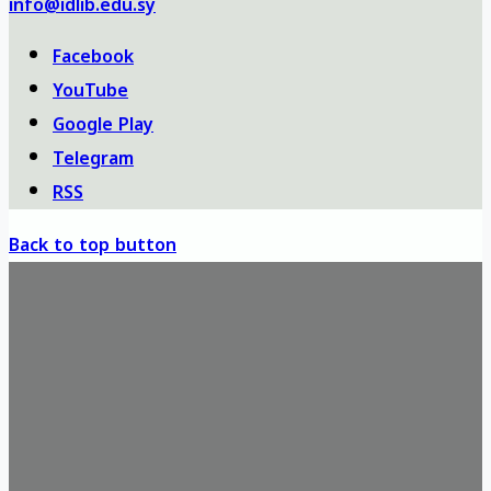
info@idlib.edu.sy
Facebook
YouTube
Google Play
Telegram
RSS
Back to top button