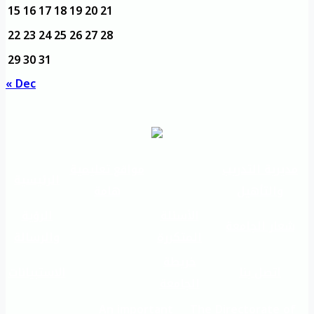
15
16
17
18
19
20
21
22
23
24
25
26
27
28
29
30
31
« Dec
مديرية التدريب
مواقع تعليمية
الرئيسية
والتأهيل
هامة
الأسئلة
الرؤية
شعار الجامعة
المتكررة
والرسالة
خريطة
اتصل بنا
الاستبيانات
الجامعة
An important
The Directorate of