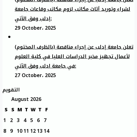
لشراء وتوريد أثاث مكاتب لزوم مكاتب وقاعات جامعة
إدلب وفق الآتي:
29 October، 2025
تعلن جامعة إدلب عن إجراء مناقصة (بالظرف المختوم)
لأعمال تجهيز مخبر الدراسات العليا في كلية العلوم
في جامعة ادلب وفق الآتي:
27 October، 2025
التقويم
August 2026
S
S
M
T
W
T
F
1
2
3
4
5
6
7
8
9
10
11
12
13
14