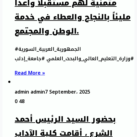
متمنية لهم مستقبلاً واعداً
مليئاً بالنجاح والعطاء في خدمة
الوطن والمجتمع.
#الجمهورية_العربية_السورية
#وزارة_التعليم_العالي_والبحث_العلمي #جامعة_إدلب
Read More »
admin admin
7 September، 2025
0
48
بحضور السيد الرئيس أحمد
الشرع ، أقامت كلية الآداب