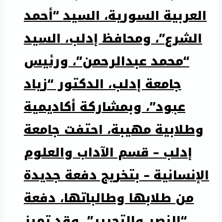
العربية السورية، السيد “أحمد
الشرع”، ومحافظ إدلب، السيد
“محمد عبدالرحمن”، ورئيس
جامعة إدلب، الدكتور “زياد
عبود”، وبمشاركة أكاديمية
وطلابية مهيبة، احتفت جامعة
إدلب – قسم الآداب والعلوم
الإنسانية – بتخريج دفعة جديدة
من طلابها وطالباتها، دفعة
“النصر والتحرير”، وقد تميز