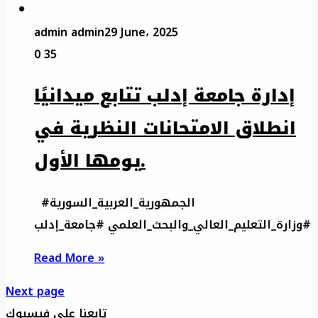
admin admin
29 June، 2025
0
35
إدارة جامعة إدلب تتابع ميدانيًا
انطلاق الامتحانات النظرية في
يومها الأول.
#الجمهورية_العربية_السورية
#وزارة_التعليم_العالي_والبحث_العلمي #جامعة_إدلب
Read More »
Next page
تابعنا على فيسبوك