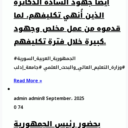
أيضاً جهود السادة الدكاترة
الذين أُنهي تكليفهم، لما
قدموه من عمل مخلص وجهود
كبيرة خلال فترة تكليفهم.
#الجمهورية_العربية_السورية
#وزارة_التعليم_العالي_والبحث_العلمي #جامعة_إدلب
Read More »
admin admin
8 September، 2025
0
74
بحضور رئيس الجمهورية