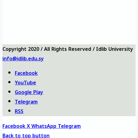
Vizyon ve
Sıkça Sorulan
Üniversite logosu
misyon
Sorular
Üniversite
Anketler
bizi ara
haritası
Copyright 2020 / All Rights Reserved / Idlib University
info@idlib.edu.sy
Facebook
YouTube
Google Play
Telegram
RSS
Facebook
X
WhatsApp
Telegram
Back to top button