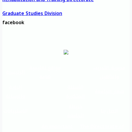
Graduate Studies Division
facebook
مديرية التدريب
مواقع تعليمية
الرئيسية
والتأهيل
هامة
الأسئلة
الرؤية
شعار الجامعة
المتكررة
والرسالة
خريطة
اتصل بنا
الاستبيانات
الجامعة
An important
The Directorate of