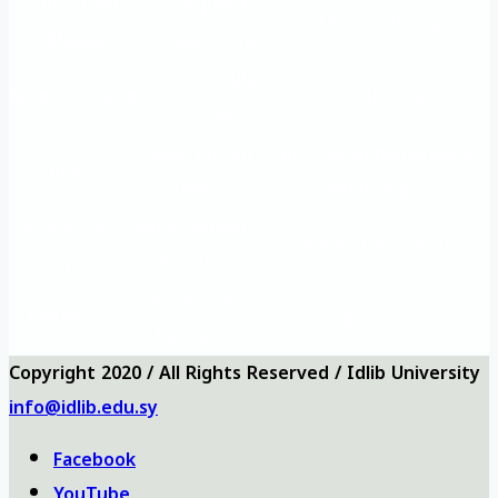
Vision and
Frequently
University logo
Mission
questions
University
Questionnaires
Contact us
map
Önemli eğitim
Eğitim ve Rehabilitasyon
Ana
siteleri
Müdürlüğü
Vizyon ve
Sıkça Sorulan
Üniversite logosu
misyon
Sorular
Üniversite
Anketler
bizi ara
haritası
Copyright 2020 / All Rights Reserved / Idlib University
info@idlib.edu.sy
Facebook
YouTube