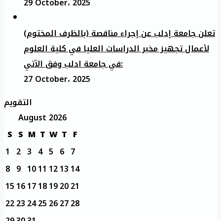
29 October، 2025
تعلن جامعة إدلب عن إجراء مناقصة (بالظرف المختوم)
لأعمال تجهيز مخبر الدراسات العليا في كلية العلوم
في جامعة ادلب وفق الآتي:
27 October، 2025
التقويم
August 2026
S
S
M
T
W
T
F
1
2
3
4
5
6
7
8
9
10
11
12
13
14
15
16
17
18
19
20
21
22
23
24
25
26
27
28
29
30
31