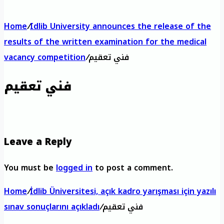
Home
/
Idlib University announces the release of the
results of the written examination for the medical
فني تعقيم
/
vacancy competition
فني تعقيم
Leave a Reply
You must be
logged in
to post a comment.
Home
/
İdlib Üniversitesi, açık kadro yarışması için yazılı
فني تعقيم
/
sınav sonuçlarını açıkladı