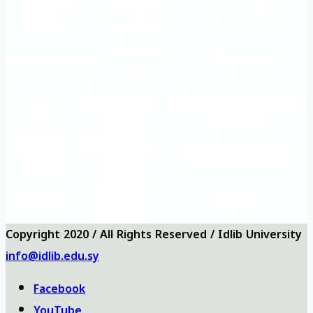
Vision and
Frequently
University logo
Mission
questions
University
Questionnaires
Contact us
map
Önemli eğitim
Eğitim ve Rehabilitasyon
Ana
siteleri
Müdürlüğü
Vizyon ve
Sıkça Sorulan
Üniversite logosu
misyon
Sorular
Üniversite
Anketler
bizi ara
haritası
Copyright 2020 / All Rights Reserved / Idlib University
info@idlib.edu.sy
Facebook
YouTube