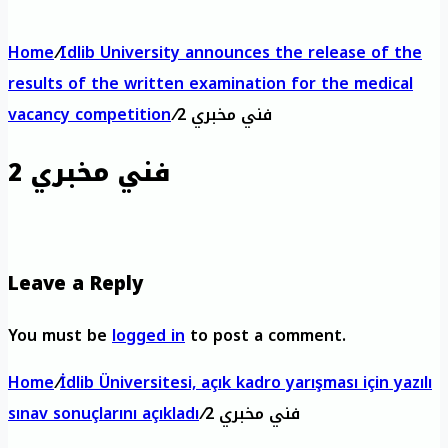
Home
/
Idlib University announces the release of the
results of the written examination for the medical
فني مخبري 2
/
vacancy competition
فني مخبري 2
Leave a Reply
You must be
logged in
to post a comment.
Home
/
İdlib Üniversitesi, açık kadro yarışması için yazılı
فني مخبري 2
/
sınav sonuçlarını açıkladı