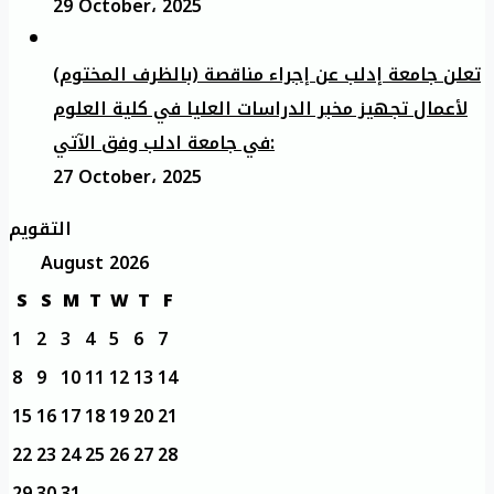
29 October، 2025
تعلن جامعة إدلب عن إجراء مناقصة (بالظرف المختوم)
لأعمال تجهيز مخبر الدراسات العليا في كلية العلوم
في جامعة ادلب وفق الآتي:
27 October، 2025
التقويم
August 2026
S
S
M
T
W
T
F
1
2
3
4
5
6
7
8
9
10
11
12
13
14
15
16
17
18
19
20
21
22
23
24
25
26
27
28
29
30
31