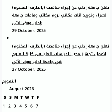
تعلن جامعة إدلب عن إجراء مناقصة (بالظرف المختوم)
لشراء وتوريد أثاث مكاتب لزوم مكاتب وقاعات جامعة
إدلب وفق الآتي:
29 October، 2025
تعلن جامعة إدلب عن إجراء مناقصة (بالظرف المختوم)
لأعمال تجهيز مخبر الدراسات العليا في كلية العلوم
في جامعة ادلب وفق الآتي:
27 October، 2025
التقويم
August 2026
S
S
M
T
W
T
F
1
2
3
4
5
6
7