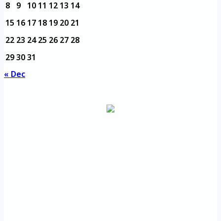
8
9
10
11
12
13
14
15
16
17
18
19
20
21
22
23
24
25
26
27
28
29
30
31
« Dec
مديرية التدريب
مواقع تعليمية
الرئيسية
والتأهيل
هامة
الأسئلة
الرؤية
شعار الجامعة
المتكررة
والرسالة
خريطة
اتصل بنا
الاستبيانات
الجامعة