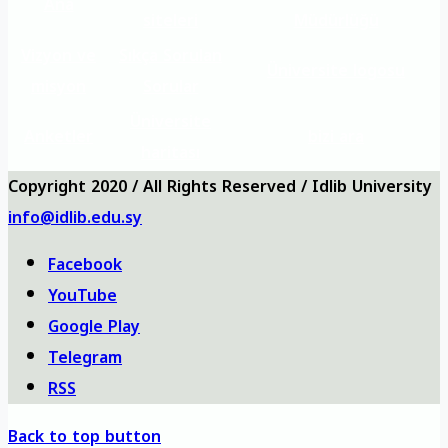
Ana
siteleri
Müdürlüğü
Vizyon ve
Sıkça Sorulan
Üniversite logosu
misyon
Sorular
Üniversite
Anketler
bizi ara
haritası
Copyright 2020 / All Rights Reserved / Idlib University
info@idlib.edu.sy
Facebook
YouTube
Google Play
Telegram
RSS
Back to top button