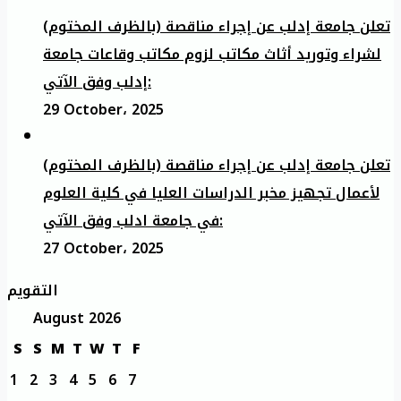
تعلن جامعة إدلب عن إجراء مناقصة (بالظرف المختوم)
لشراء وتوريد أثاث مكاتب لزوم مكاتب وقاعات جامعة
إدلب وفق الآتي:
29 October، 2025
تعلن جامعة إدلب عن إجراء مناقصة (بالظرف المختوم)
لأعمال تجهيز مخبر الدراسات العليا في كلية العلوم
في جامعة ادلب وفق الآتي:
27 October، 2025
التقويم
August 2026
S
S
M
T
W
T
F
1
2
3
4
5
6
7