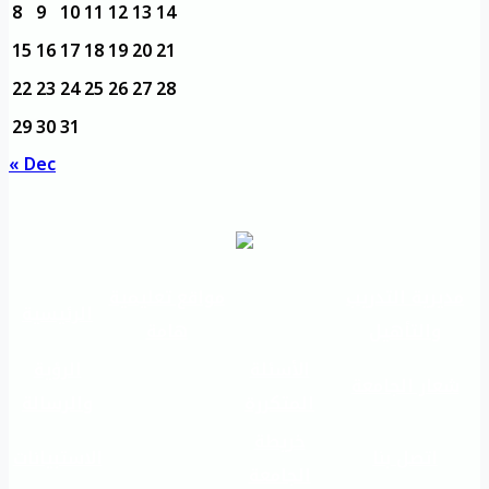
8
9
10
11
12
13
14
15
16
17
18
19
20
21
22
23
24
25
26
27
28
29
30
31
« Dec
مديرية التدريب
مواقع تعليمية
الرئيسية
والتأهيل
هامة
الأسئلة
الرؤية
شعار الجامعة
المتكررة
والرسالة
خريطة
اتصل بنا
الاستبيانات
الجامعة