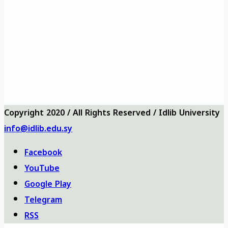
Önemli eğitim
Eğitim ve Rehabilitasyon
Ana
siteleri
Müdürlüğü
Vizyon ve
Sıkça Sorulan
Üniversite logosu
misyon
Sorular
Üniversite
Anketler
bizi ara
haritası
Copyright 2020 / All Rights Reserved / Idlib University
info@idlib.edu.sy
Facebook
YouTube
Google Play
Telegram
RSS