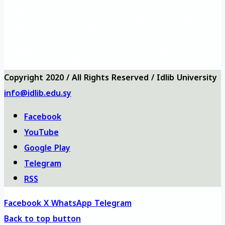
Vizyon ve
Sıkça Sorulan
Üniversite logosu
misyon
Sorular
Üniversite
Anketler
bizi ara
haritası
Copyright 2020 / All Rights Reserved / Idlib University
info@idlib.edu.sy
Facebook
YouTube
Google Play
Telegram
RSS
Facebook
X
WhatsApp
Telegram
Back to top button