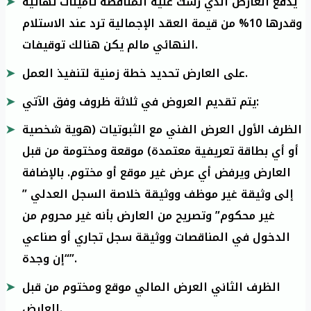
يدفع العارض الذي رست عليه المناقصة تأمينات نهائية
وقدرها 10% من قيمة العقد الإجمالية ترد عند الاستلام
النهائي مالم يكن هنالك توقيفات.
على العارض تحديد خطة زمنية لتنفيذ العمل.
يتم تقديم العروض في ثلاثة ظروف وفق الآتي:
الظرف الأول العرض الفني مع الثبوتيات (هوية شخصية
أو أي بطاقة تعريفية معتمدة) موقعة ومختومة من قبل
العارض ويرفض أي عرض غير موقع أو مختوم. بالإضافة
إلى وثيقة غير موظف ووثيقة خلاصة السجل العدلي ”
غير محكوم” وتصريح من العارض بأنه غير محروم من
الدخول في المناقصات ووثيقة سجل تجاري أو صناعي
“إن وجدة”.
الظرف الثاني العرض المالي موقع ومختوم من قبل
العارض.