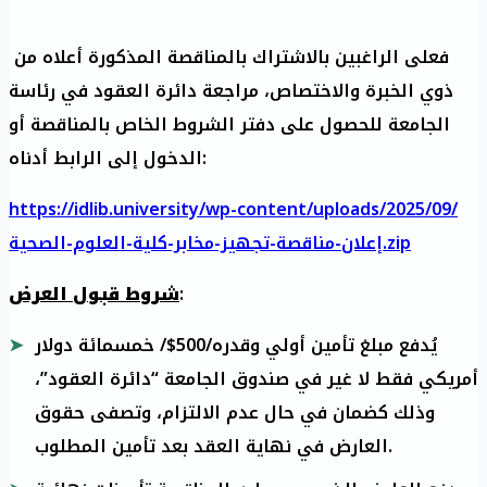
فعلى الراغبين بالاشتراك بالمناقصة المذكورة أعلاه من
ذوي الخبرة والاختصاص، مراجعة دائرة العقود في رئاسة
الجامعة للحصول على دفتر الشروط الخاص بالمناقصة أو
الدخول إلى الرابط أدناه:
https://idlib.university/wp-content/uploads/2025/09/
إعلان-مناقصة-تجهيز-مخابر-كلية-العلوم-الصحية.zip
:
شروط قبول العرض
يُدفع مبلغ تأمين أولي وقدره/500$/ خمسمائة دولار
أمريكي فقط لا غير في صندوق الجامعة “دائرة العقود”،
وذلك كضمان في حال عدم الالتزام، وتصفى حقوق
العارض في نهاية العقد بعد تأمين المطلوب.