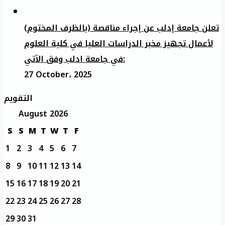
تعلن جامعة إدلب عن إجراء مناقصة (بالظرف المختوم)
لأعمال تجهيز مخبر الدراسات العليا في كلية العلوم
في جامعة ادلب وفق الآتي:
27 October، 2025
التقويم
August 2026
S
S
M
T
W
T
F
1
2
3
4
5
6
7
8
9
10
11
12
13
14
15
16
17
18
19
20
21
22
23
24
25
26
27
28
29
30
31