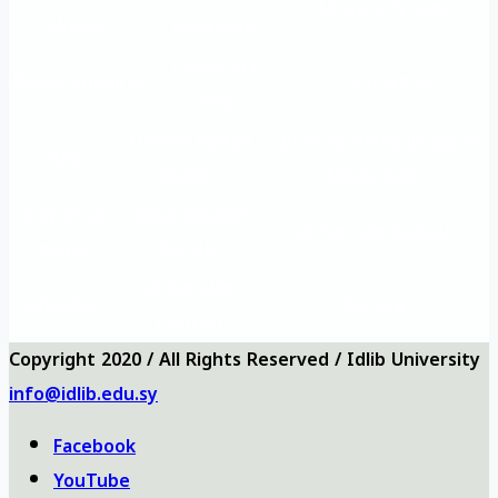
University logo
Mission
questions
University
Questionnaires
Contact us
map
Önemli eğitim
Eğitim ve Rehabilitasyon
Ana
siteleri
Müdürlüğü
Vizyon ve
Sıkça Sorulan
Üniversite logosu
misyon
Sorular
Üniversite
Anketler
bizi ara
haritası
Copyright 2020 / All Rights Reserved / Idlib University
info@idlib.edu.sy
Facebook
YouTube