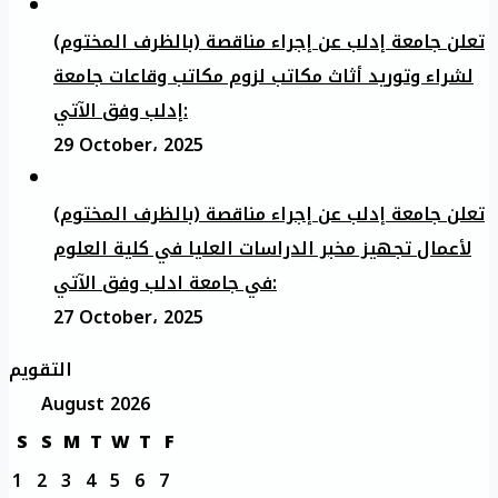
تعلن جامعة إدلب عن إجراء مناقصة (بالظرف المختوم)
لشراء وتوريد أثاث مكاتب لزوم مكاتب وقاعات جامعة
إدلب وفق الآتي:
29 October، 2025
تعلن جامعة إدلب عن إجراء مناقصة (بالظرف المختوم)
لأعمال تجهيز مخبر الدراسات العليا في كلية العلوم
في جامعة ادلب وفق الآتي:
27 October، 2025
التقويم
August 2026
S
S
M
T
W
T
F
1
2
3
4
5
6
7