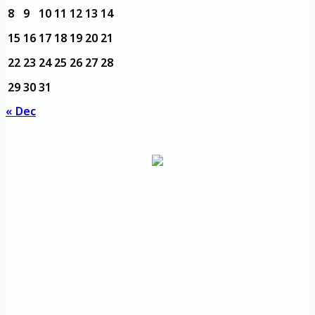
8
9
10
11
12
13
14
15
16
17
18
19
20
21
22
23
24
25
26
27
28
29
30
31
« Dec
مديرية التدريب
مواقع تعليمية
الرئيسية
والتأهيل
هامة
الأسئلة
الرؤية
شعار الجامعة
المتكررة
والرسالة
خريطة
اتصل بنا
الاستبيانات
الجامعة