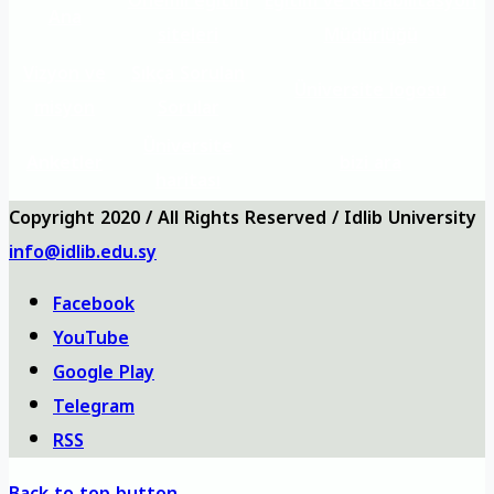
Önemli eğitim
Eğitim ve Rehabilitasyon
Ana
siteleri
Müdürlüğü
Vizyon ve
Sıkça Sorulan
Üniversite logosu
misyon
Sorular
Üniversite
Anketler
bizi ara
haritası
Copyright 2020 / All Rights Reserved / Idlib University
info@idlib.edu.sy
Facebook
YouTube
Google Play
Telegram
RSS
Back to top button