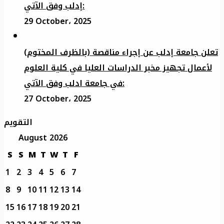
إدلب وفق الآتي:
29 October، 2025
تعلن جامعة إدلب عن إجراء مناقصة (بالظرف المختوم)
لأعمال تجهيز مخبر الدراسات العليا في كلية العلوم
في جامعة ادلب وفق الآتي:
27 October، 2025
التقويم
August 2026
S
S
M
T
W
T
F
1
2
3
4
5
6
7
8
9
10
11
12
13
14
15
16
17
18
19
20
21