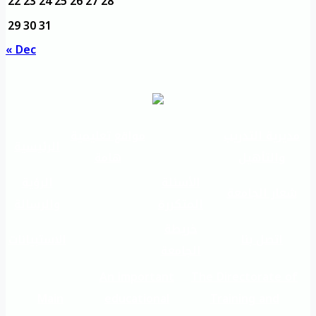
22
23
24
25
26
27
28
29
30
31
« Dec
مديرية التدريب
مواقع تعليمية
الرئيسية
والتأهيل
هامة
الأسئلة
الرؤية
شعار الجامعة
المتكررة
والرسالة
خريطة
اتصل بنا
الاستبيانات
الجامعة
An important
The Directorate of
Main
educational
Training and