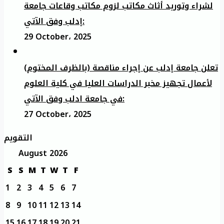
لشراء وتوريد أثاث مكاتب لزوم مكاتب وقاعات جامعة
إدلب وفق الآتي:
29 October، 2025
تعلن جامعة إدلب عن إجراء مناقصة (بالظرف المختوم)
لأعمال تجهيز مخبر الدراسات العليا في كلية العلوم
في جامعة ادلب وفق الآتي:
27 October، 2025
التقويم
August 2026
S
S
M
T
W
T
F
1
2
3
4
5
6
7
8
9
10
11
12
13
14
15
16
17
18
19
20
21