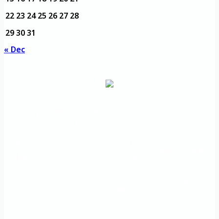
22
23
24
25
26
27
28
29
30
31
« Dec
مديرية التدريب
مواقع تعليمية
الرئيسية
والتأهيل
هامة
الأسئلة
الرؤية
شعار الجامعة
المتكررة
والرسالة
خريطة
اتصل بنا
الاستبيانات
الجامعة
An important
The Directorate of