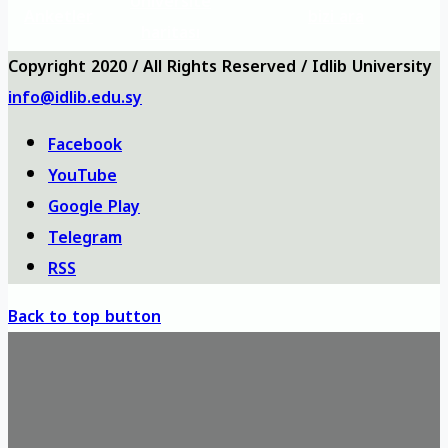
Üniversite
Anketler
bizi ara
haritası
Copyright 2020 / All Rights Reserved / Idlib University
info@idlib.edu.sy
Facebook
YouTube
Google Play
Telegram
RSS
Back to top button