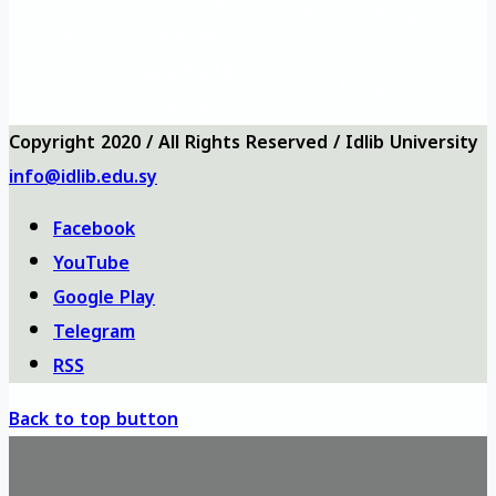
Üniversite logosu
misyon
Sorular
Üniversite
Anketler
bizi ara
haritası
Copyright 2020 / All Rights Reserved / Idlib University
info@idlib.edu.sy
Facebook
YouTube
Google Play
Telegram
RSS
Back to top button