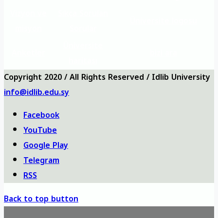
Vizyon ve
Sıkça Sorulan
Üniversite logosu
misyon
Sorular
Üniversite
Anketler
bizi ara
haritası
Copyright 2020 / All Rights Reserved / Idlib University
info@idlib.edu.sy
Facebook
YouTube
Google Play
Telegram
RSS
Back to top button