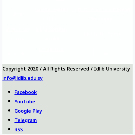
Önemli eğitim
Eğitim ve Rehabilitasyon
Ana
siteleri
Müdürlüğü
Vizyon ve
Sıkça Sorulan
Üniversite logosu
misyon
Sorular
Üniversite
Anketler
bizi ara
haritası
Copyright 2020 / All Rights Reserved / Idlib University
info@idlib.edu.sy
Facebook
YouTube
Google Play
Telegram
RSS