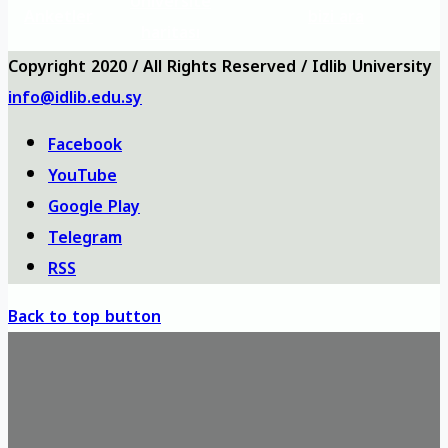
Üniversite
Anketler
bizi ara
haritası
Copyright 2020 / All Rights Reserved / Idlib University
info@idlib.edu.sy
Facebook
YouTube
Google Play
Telegram
RSS
Back to top button