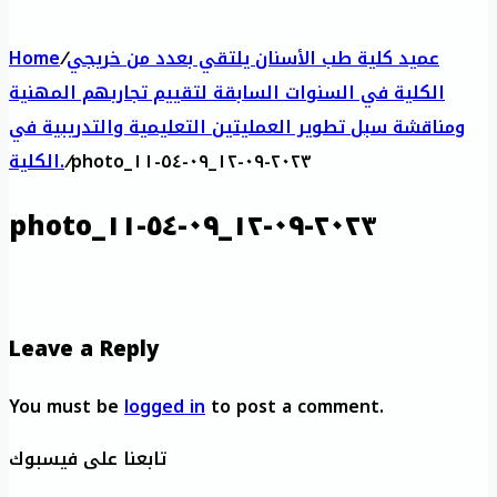
عميد كلية طب الأسنان يلتقي بعدد من خريجي
/
Home
الكلية في السنوات السابقة لتقييم تجاربهم المهنية
ومناقشة سبل تطوير العمليتين التعليمية والتدريبية في
photo_٢٠٢٣-٠٩-١٢_٠٩-٥٤-١١
/
الكلية.
photo_٢٠٢٣-٠٩-١٢_٠٩-٥٤-١١
Leave a Reply
You must be
logged in
to post a comment.
تابعنا على فيسبوك