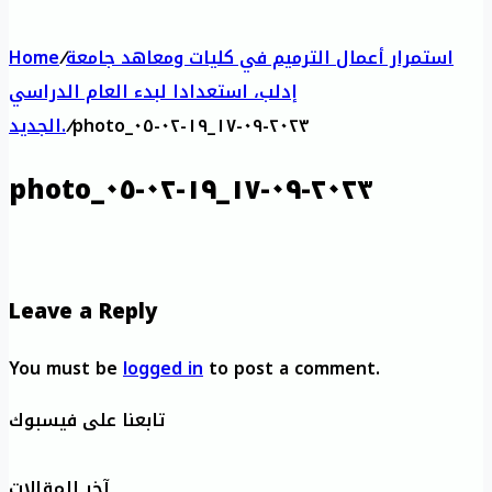
استمرار أعمال الترميم في كليات ومعاهد جامعة
/
Home
إدلب، استعدادا لبدء العام الدراسي
photo_٢٠٢٣-٠٩-١٧_١٩-٠٢-٠٥
/
الجديد.
photo_٢٠٢٣-٠٩-١٧_١٩-٠٢-٠٥
Leave a Reply
You must be
logged in
to post a comment.
تابعنا على فيسبوك
آخر المقالات