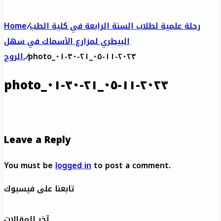
رحلة علمية لطلاب السنة الرابعة في كلية الطب
/
Home
البيطري لمزارع الأسماك في سهل
photo_٢٠٢٣-١١-٠٥_٢١-٣٠-٠١
/
الروج.
photo_٢٠٢٣-١١-٠٥_٢١-٣٠-٠١
Leave a Reply
You must be
logged in
to post a comment.
تابعنا على فيسبوك
آخر المقالات