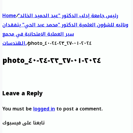
رئيس جامعة إدلب الدكتور "عبد الحميد الخالد"
/
Home
ونائبه للشؤون العلمية الدكتور "محمد عبد الحي" يتفقدان
سير العملية الامتحانية في مجمع
photo_٢٠٢٤-٠١-٢٧_٢٣-٢٤-٤٠
/
الهندسات.
photo_٢٠٢٤-٠١-٢٧_٢٣-٢٤-٤٠
Leave a Reply
You must be
logged in
to post a comment.
تابعنا على فيسبوك