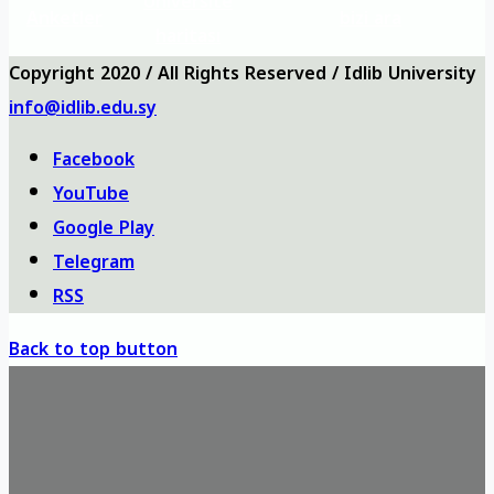
Üniversite
Anketler
bizi ara
haritası
Copyright 2020 / All Rights Reserved / Idlib University
info@idlib.edu.sy
Facebook
YouTube
Google Play
Telegram
RSS
Back to top button