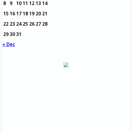
8
9
10
11
12
13
14
15
16
17
18
19
20
21
22
23
24
25
26
27
28
29
30
31
« Dec
مديرية التدريب
مواقع تعليمية
الرئيسية
والتأهيل
هامة
الأسئلة
الرؤية
شعار الجامعة
المتكررة
والرسالة
خريطة
اتصل بنا
الاستبيانات
الجامعة