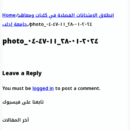
انطلاق الامتحانات الفصلية في كليات ومعاهد
/
Home
photo_٢٠٢٤-٠١-٢٨_١١-٤٧-٠٤
/
جامعة إدلب.
photo_٢٠٢٤-٠١-٢٨_١١-٤٧-٠٤
Leave a Reply
You must be
logged in
to post a comment.
تابعنا على فيسبوك
آخر المقالات