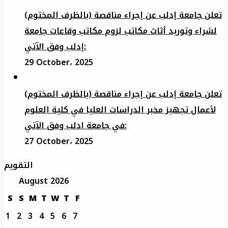
تعلن جامعة إدلب عن إجراء مناقصة (بالظرف المختوم)
لشراء وتوريد أثاث مكاتب لزوم مكاتب وقاعات جامعة
إدلب وفق الآتي:
29 October، 2025
تعلن جامعة إدلب عن إجراء مناقصة (بالظرف المختوم)
لأعمال تجهيز مخبر الدراسات العليا في كلية العلوم
في جامعة ادلب وفق الآتي:
27 October، 2025
التقويم
August 2026
S
S
M
T
W
T
F
1
2
3
4
5
6
7