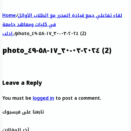
لقاء تفاعلي جمع قيادة المحرر مع الطلاب الأوائل
/
Home
في كليات ومعاهد جامعة
photo_٢٠٢٤-٠٣-٣٠_١٧-٥٨-٤٩ (2)
/
إدلب.
photo_٢٠٢٤-٠٣-٣٠_١٧-٥٨-٤٩ (2)
Leave a Reply
You must be
logged in
to post a comment.
تابعنا على فيسبوك
آخر المقالات